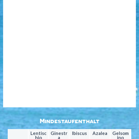
Mindestaufenthalt
-
Lentisc
Ginestr
Ibiscus
Azalea
Gelsom
hio
a
ino