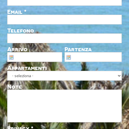
Email *
Telefono
Arrivo
Partenza
Appartamenti
Note
Privacy *