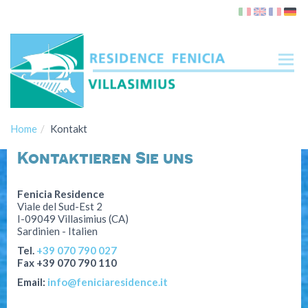
Tog
nav
Home
Kontakt
Appartements
Kontaktieren Sie uns
Lentischio
Ginestra
Fenicia Residence
Viale del Sud-Est 2
Ibiscus
I-09049 Villasimius (CA)
Sardinien - Italien
Azalea
Tel.
+39 070 790 027
Gelsomino
Fax +39 070 790 110
Strand
Email:
info@feniciaresidence.it
Wo sind wir