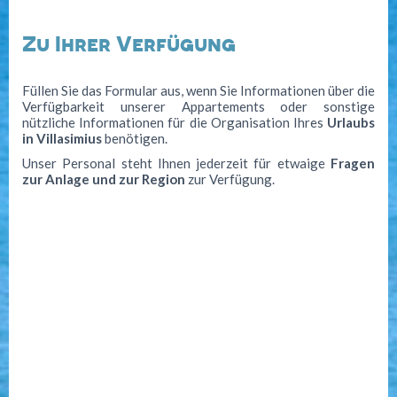
Villasimius
Zu Ihrer Verfügung
Strände
Golf
Füllen Sie das Formular aus, wenn Sie Informationen über die
Verfügbarkeit unserer Appartements oder sonstige
Fähren
nützliche Informationen für die Organisation Ihres
Urlaubs
in Villasimius
benötigen.
Kontakt
Unser Personal steht Ihnen jederzeit für etwaige
Fragen
Offerte Last Minute
zur Anlage und zur Region
zur Verfügung.
+39 347 25 81 249