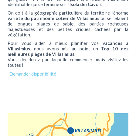
identifiable qui se termine sur l’
Isola dei Cavoli
.
Azalea
On doit à la géographie particulière du territoire l’énorme
Gelsomino
variété du patrimoine côtier de Villasimius
où se relaient
de longues plages de sable, des parties rocheuses
Plage
majestueuses et des petites criques cachées par la
végétation.
Où sommes-nous
Pour vous aider à mieux planifier vos
vacances à
Villasimius
, nous avons mis au point un
Top 10 des
Villasimius
meilleures plages de Villasimius
.
Plages
Vous déciderez par laquelle commencer, mais visitez-les
toutes !
Golf
Ferries
Contacts
Offerte Last Minute
+39 347 25 81 249