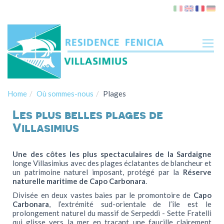
Tog
nav
Home
Où sommes-nous
Plages
Les plus belles plages de
Villasimius
Une des côtes les plus spectaculaires de la Sardaigne
longe Villasimius avec des plages éclatantes de blancheur et
Appartements
un patrimoine naturel imposant, protégé par la
Réserve
naturelle maritime de Capo Carbonara
.
Lentischio
Divisée en deux vastes baies par le promontoire de
Capo
Carbonara
, l’extrémité sud-orientale de l’île est le
Ginestra
prolongement naturel du massif de Serpeddì - Sette Fratelli
Ibiscus
qui glisse vers la mer en traçant une faucille clairement