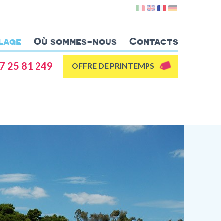
lage
Où sommes-nous
Contacts
7 25 81 249
OFFRE DE PRINTEMPS
Appartements
Lentischio
Ginestra
Ibiscus
Azalea
Gelsomino
Plage
Où sommes-nous
Villasimius