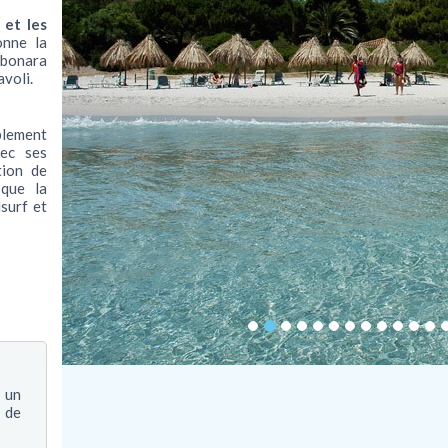
 et les
onne la
rbonara
avoli.
plement
ec ses
tion de
 que la
surf et
 un
 de