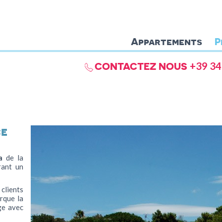
Appartements
P
CONTACTEZ NOUS
+39 34
ce
a
de la
rant un
 clients
rque la
ge avec