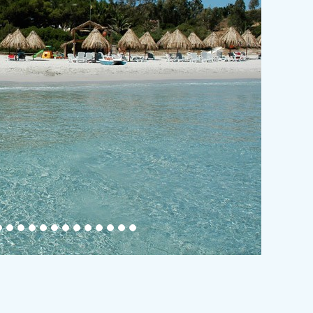
Plages
Golf
Ferries
Contacts
Offerte Last Minute
+39 347 25 81 249