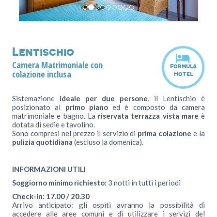
Villasimius
Spiagge
Golf
Lentischio
Traghetti
Camera Matrimoniale con
Formula
Contatti
colazione inclusa
Hotel
Offerte Last Minute
Sistemazione
ideale per due persone
, il Lentischio è
+39 347 25 81 249
posizionato al
primo piano
ed è composto da camera
matrimoniale e bagno. La
riservata terrazza vista mare
è
dotata di sedie e tavolino.
Sono compresi nel prezzo il servizio di
prima colazione
e la
pulizia quotidiana
(escluso la domenica).
INFORMAZIONI UTILI
Soggiorno minimo richiesto:
3 notti in tutti i periodi
Check-in: 17.00 / 20.30
Arrivo anticipato: gli ospiti avranno la possibilità di
accedere alle aree comuni e di utilizzare i servizi del