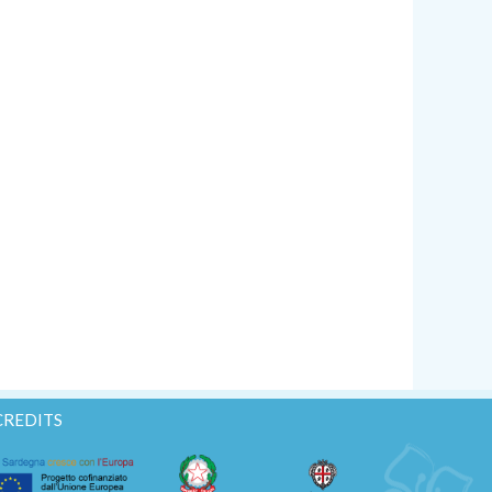
Golf
Traghetti
Contatti
Offerte Last Minute
+39 347 25 81 249
CREDITS