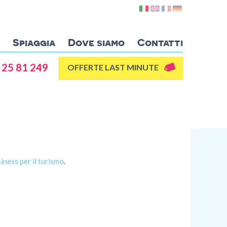
Spiaggia
Dove siamo
Contatti
Appartamenti
 25 81 249
OFFERTE LAST MINUTE
Lentischio
Ginestra
Ibiscus
Azalea
Gelsomino
iness per il turismo
.
Spiaggia
Dove siamo
Villasimius
Spiagge